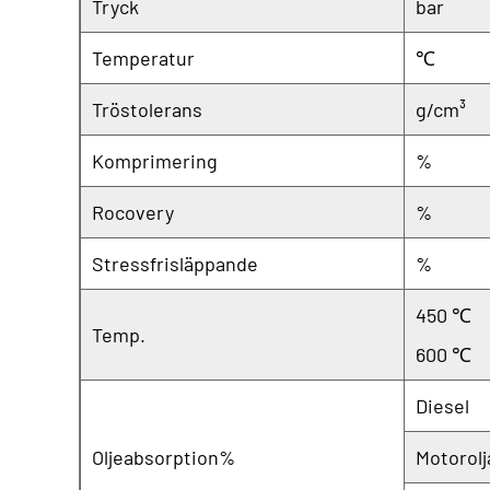
Tryck
bar
Temperatur
℃
Tröstolerans
g/cm³
Komprimering
%
Rocovery
%
Stressfrisläppande
%
450 ℃
Temp.
600 ℃
Diesel
Oljeabsorption%
Motorolj