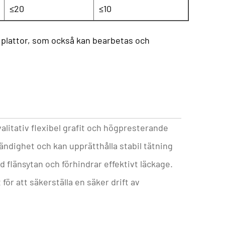
≤20
≤10
 plattor, som också kan bearbetas och
valitativ flexibel grafit och högpresterande
ndighet och kan upprätthålla stabil tätning
 flänsytan och förhindrar effektivt läckage.
ör att säkerställa en säker drift av