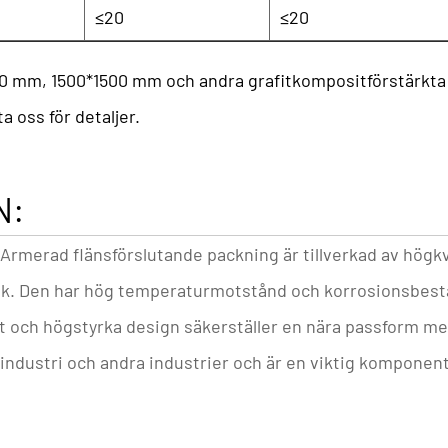
≤20
≤20
000 mm, 1500*1500 mm och andra grafitkompositförstärkta
 oss för detaljer.
N:
l Armerad flänsförslutande packning
är tillverkad av högk
ik. Den har hög temperaturmotstånd och korrosionsbestä
t och högstyrka design säkerställer en nära passform med
industri och andra industrier och är en viktig komponent f