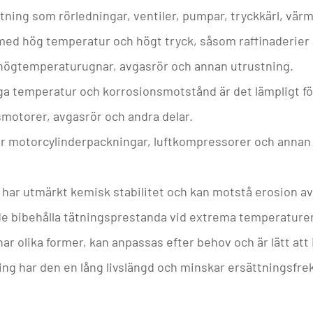
tning som rörledningar, ventiler, pumpar, tryckkärl, värm
med hög temperatur och högt tryck, såsom raffinaderier
v högtemperaturugnar, avgasrör och annan utrustning.
ga temperatur och korrosionsmotstånd är det lämpligt fö
motorer, avgasrör och andra delar.
för motorcylinderpackningar, luftkompressorer och annan
 har utmärkt kemisk stabilitet och kan motstå erosion av
e bibehålla tätningsprestanda vid extrema temperaturer
ar olika former, kan anpassas efter behov och är lätt att 
ling har den en lång livslängd och minskar ersättningsfr