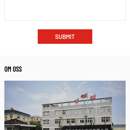
bolt torques compared to flat metallic gaskets.
Ytskydd:
Applicering av ett mjukt tätningsskikt
förhindrar skador på flänsytan samtidigt som
mikrotätningsförmågan förbättras.
SUBMIT
Tillämpningar inom tung industri
Dense gaskets are integrated into systems involving
överhettad ånga
,
kolvätebearbetning
, och
OM OSS
kraftgenereringsturbiner
. Den
rostfri räfflad
packning
är särskilt effektiv i
flänsenheter med smal
bredd
var space constraints prohibit the use of
traditional spiral wound gaskets.
Vanliga frågor
Hur hanterar korrugerade och tandade packningar