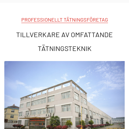
varumärken som Garlock, Flexitallic och Novus för
att tillhandahålla ett brett utbud av
PROFESSIONELLT TÄTNINGSFÖRETAG
tätningsprodukter. Sedan vår
TILLVERKARE AV OMFATTANDE
tätningsteknikindustripark togs i produktion 2013
TÄTNINGSTEKNIK
har vår professionella utrikeshandelsgrupp
framgångsrikt exporterat dessa lösningar till
Östeuropa, Sydostasien och Afrika. Vi har det fasta
förtroendet att genomföra olika stora projekt som
involverar övergången till avancerad metallisk
tätningsdesign.