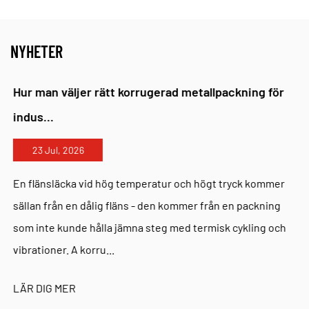
CCS classification society identification and passed
the national nonmetal test. We have formed a
NYHETER
complete set with industries such as shipping and
power for many successive years, ensuring our
Hur man väljer rätt korrugerad metallpackning för
korrugerade packningar i rostfritt stål
uppfylla de
indus...
tekniska kraven för stora internationella projekt.
Kan dessa packningar ersätta spirallindade
23 Jul, 2026
packningar i befintliga rörsystem?
En flänsläcka vid hög temperatur och högt tryck kommer
Ja, i många
högtrycksflänstätning
i scenarier
sällan från en dålig fläns - den kommer från en packning
föredras tandade (Kammprofile) packningar på grund
som inte kunde hålla jämna steg med termisk cykling och
av deras överlägsna hantering och minskade risk för
vibrationer. A korru...
avlindning. Jiangsu Jintai Sealing Technology Co.,
LÄR DIG MER
Ltd. har samarbetat med utländska välkända