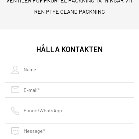
VENTILER PUMPKÖRTEL PACKNING TÄTNINGAR VIT
packningen ger
REN PTFE GLAND PACKNING
exceptionell styvhet och förhindrar utblåsning även
när den utsätts för termisk cykling. I jämförelse
korrugerad metallpackning
arkitektur möjliggör
HÅLLA KONTAKTEN
större återhämtning och kompensation för
flänsojämnheter. Dessa packningar används ofta i
petrokemiska rörsystem
var
kemisk beständighet
mot frätande medier
är ett primärt krav.
Mekanisk stabilitet:
Den solid metal core resists
radial flow and compression set.
Minskad bultbelastning:
Den concentrated contact
area of the teeth allows for effective sealing at lower