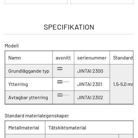
SPECIFIKATION
Modell
Namn
avsnitt
serienummer
Standardtj
Grundläggande typ
JINTAl 2300
Ytterring
JINTAI 2301
1,5-5,0 mm
Avtagbar ytterring
JINTAI 2302
Standard materialegenskaper
Metallmaterial
Tätskiktsmaterial