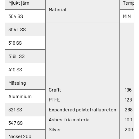
Mjukt järn
Temper
Material
304 SS
MIN
304L SS
316 SS
316L SS
410 SS
Mässing
Grafit
-196
Aluminium
PTFE
-128
321 SS
Expanderad polytetrafluoreten
-268
Asbestfria material
-100
347 SS
Silver
-200
Nickel 200