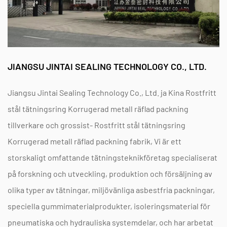
termisk expansion i värmeväxlare?
Den specific geometry of these metal gaskets allows
them to maintain a constant seating stress during
JIANGSU JINTAI SEALING TECHNOLOGY CO., LTD.
the expansion and contraction of flange joints. At
Jiangsu Jintai Sealing Technology Co., Ltd., which
Jiangsu Jintai Sealing Technology Co., Ltd. ja
Kina Rostfritt
was founded in 2004 and located in Taixing, Jiangsu
stål tätningsring Korrugerad metall räflad packning
tillverkare
och
grossist- Rostfritt stål tätningsring
Province, we manufacture these components to
Korrugerad metall räflad packning fabrik
, Vi är ett
withstand rigorous scientific testing. Our Nofstein
storskaligt omfattande tätningsteknikföretag specialiserat
brand focuses on providing high-end sealing
på forskning och utveckling, produktion och försäljning av
solutions that utilize advanced materials to adapt to
olika typer av tätningar, miljövänliga asbestfria packningar,
these changing thermal market needs. Through our
speciella gummimaterialprodukter, isoleringsmaterial för
quality management manuals, we ensure the
pneumatiska och hydrauliska systemdelar, och har arbetat