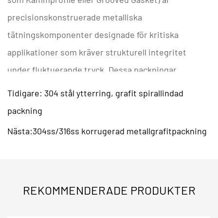
precisionskonstruerade metalliska
tätningskomponenter designade för kritiska
applikationer som kräver strukturell integritet
under fluktuerande tryck. Dessa packningar
använder en koncentrisk korrugerad eller tandad
Tidigare: 304 stål ytterring, grafit spirallindad
profil för att uppnå en hög linjär belastning över
packning
tätningsytan, vilket säkerställer en gastät tätning i
Nästa:304ss/316ss korrugerad metallgrafitpackning
högtemperaturvärmeväxlare
och
tryckkärlsflänsar
.
Tekniska specifikationer
Teknisk parameter
Materialspecifikation
REKOMMENDERADE PRODUKTER
Kärnmaterial
SS304, SS316L, SS321, Monel,