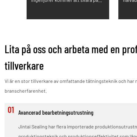
dina frågor om du behöver.
precis
Lita på oss och arbeta med en prof
tillverkare
Vi är en stor tillverkare av omfattande tätningsteknik och har 
branscherfarenhet.
01
Avancerad bearbetningsutrustning
Jintai Sealing har flera importerade produktionsutrust
produktionsteknik och produktionseffektivitet som lägg