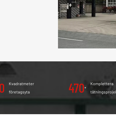
00
500
Kvadratmeter
Komplettera
+
företagsyta
tätningsproje