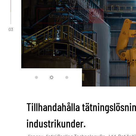
Utforska mer
03
Tillhandahålla tätningslösnin
industrikunder.