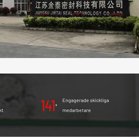
150
Engagerade skickliga
+
kt
medarbetare