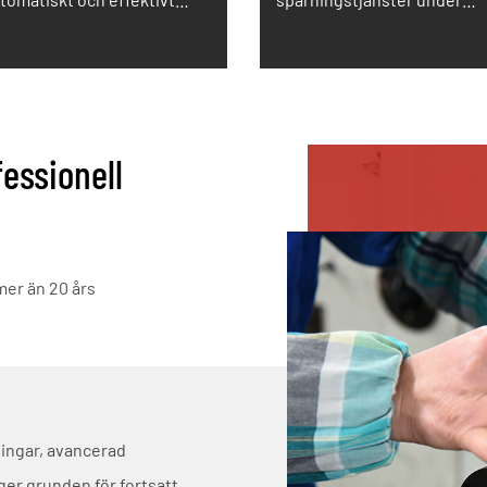
ionsproduktionsstöd.
handelsprocesser.
essionell
mer än 20 års
ningar, avancerad
er grunden för fortsatt