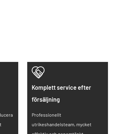
Komplett service efter
försäljning
ducera
Professionellt
t
utrikeshandelsteam, mycket
effektiv och genomtänkt