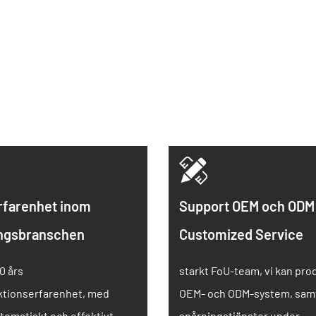
erfarenhet inom
Support OEM och ODM
ingsbranschen
Customized Service
0 års
starkt FoU-team, vi kan pro
ktionserfarenhet, med
OEM- och ODM-system, sam
tomatiskt och effektivt
spårningstjänster under