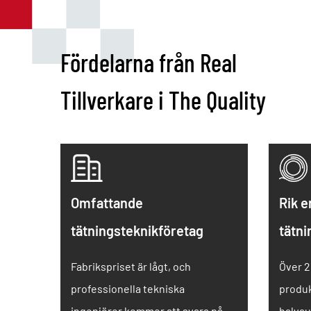
Fördelarna från Real
Tillverkare i The Quality
Omfattande
Rik 
tätningsteknikföretag
tätn
Fabrikspriset är lågt, och
Över 2
professionella tekniska
produ
ingenjörer kommer att svara på
halvau