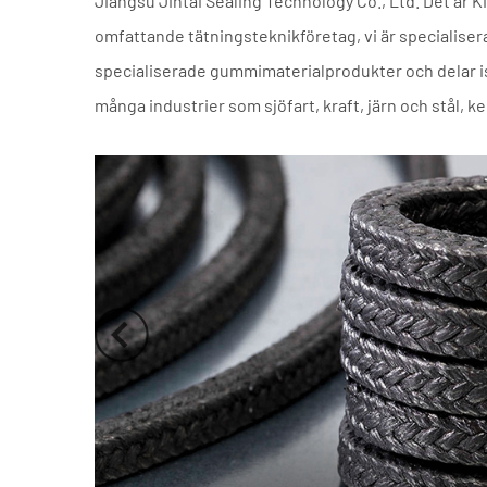
Jiangsu Jintai Sealing Technology Co., Ltd. Det är K
omfattande tätningsteknikföretag, vi är specialiserad
specialiserade gummimaterialprodukter och delar i
många industrier som sjöfart, kraft, järn och stål, 