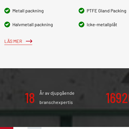
Metall packning
PTFE Gland Packing
Halvmetall packning
Icke-metallplåt
LÄS MER
20
180
År av djupgående
branschexpertis