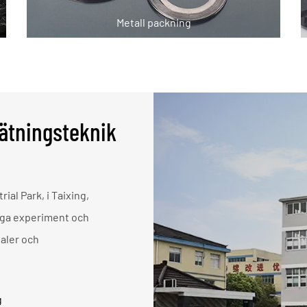
Metall packning
tätningsteknik
al Park, i Taixing,
iga experiment och
ualer och
g