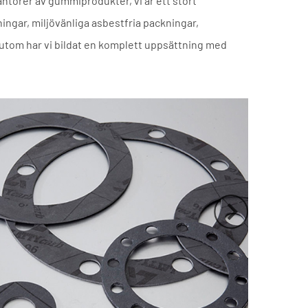
rantörer av gummiprodukter
, vi är ett stort
ningar, miljövänliga asbestfria packningar,
utom har vi bildat en komplett uppsättning med