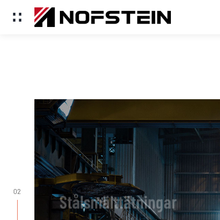
Stålsmälttätningar
02