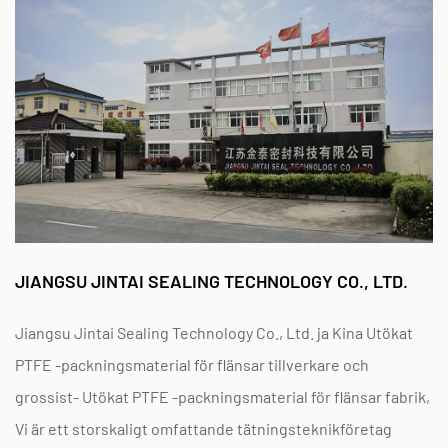
ersättningsfrekvensen och minskar
underhållskostnaderna.
Vanliga frågor
F: Kan din utvidgade
polytetrafluoroetylen (EPTFE)
packningsmaterial
användas i High Temperature Steam
Applications?
A: Absolut! Våra högtemperatur EPTFE-
JIANGSU JINTAI SEALING TECHNOLOGY CO., LTD.
flänspackningar är utformade för att motstå ånga
och extrema temperaturer utan nedbrytning.
Jiangsu Jintai Sealing Technology Co., Ltd. ja
Kina Utökat
F: Kan detta material utsättas för svavelsyra?
PTFE -packningsmaterial för flänsar tillverkare
och
A: Ja, vår kemiskt resistenta
EPTFE PASKET -
grossist- Utökat PTFE -packningsmaterial för flänsar fabrik
,
Vi är ett storskaligt omfattande tätningsteknikföretag
MATERIAL FÖR PITERFLANS
kommer till och med att