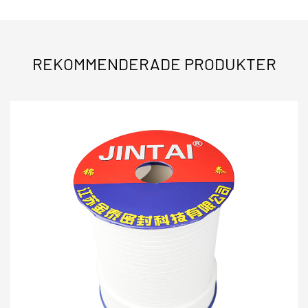
Nyckelfunktioner och fördelar
Utmärkt hög temperaturmotstånd
REKOMMENDERADE PRODUKTER
Fastigheter Extremtemperaturer från -328 ° F till
500 ° F (-200 ° C till 260 ° C), vilket gör det till ett
idealiskt val för hög temperatur EPTFE-
flänspackningar.
Utmärkt kemiskt motstånd
Motstår aggressiva syror, lösningsmedel och
frätande media, vilket gör det till ett idealiskt
kemiskt resistent EPTFE -packningsmaterial för
rörflänsar i kemiska växter.
Högtrycksprestanda