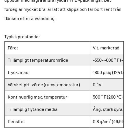
förseglar mycket bra, är lätt att klippa och tar bort rent från
flänsen efter användning.
Typisk prestanda:
Färg:
Vit, markerad
Tillämpligt temperaturområde
-350- -600 ° F (-2
tryck, max.
1800 psig (124 bar
Vätsket pH -värde (rumstemperatur)
0-14
Kontinuerlig max. temperatur
500 ° F (260 ℃)
Tillämplig flytande media
Ång, stark syra, s
Densitet
0,8 g/cm³ (49,9 kg/