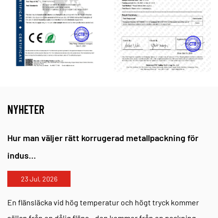
NYHETER
Hur man väljer rätt korrugerad metallpackning för
indus...
23 Jul, 2026
En flänsläcka vid hög temperatur och högt tryck kommer
sällan från en dålig fläns - den kommer från en packning