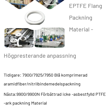
EPTFE Flang
Packning
Material -
Högpresterande anpassning
EPTFE-flänspackmaterial är tillverkat av hög renhet
och erbjuder kemisk motstånd, termisk stabilitet
Tidigare: 7900/7925/7950 Blå komprimerad
och flexibilitet, vilket gör det till ett viktigt val för
aramidfiber/nitrilbindemedelspackning
flänsanslutningar i rörledningar, kemiska växter och
Nästa:9900/9900N Förbättrad icke -asbestfylld PTFE
högtryckssystem.
-ark packning Material