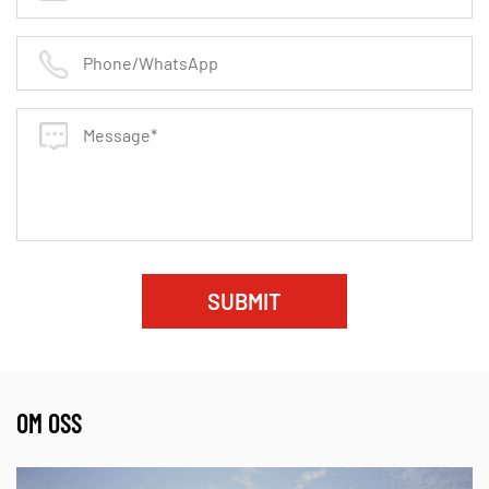
✔ Olje- och gasledningar
✔ Kemisk och petrokemisk bearbetning
✔ Farmaceutiska och livsmedelsindustrier
✔ Kraftverk
✔ Vatten- och avloppsrening
Varför välja vår
EPTFE PASKET MATERIAL
?
Längre liv - Överlägsen hållbarhet minskar
driftsstopp.
SUBMIT
Nollläckage - säkerställer en tät tätning även under
fluktuerande tryck.
Lätt att installera - flexibel men ändå stark, den
OM OSS
följer sömlöst till flänsytor.
Kostnadseffektivt-minimerar