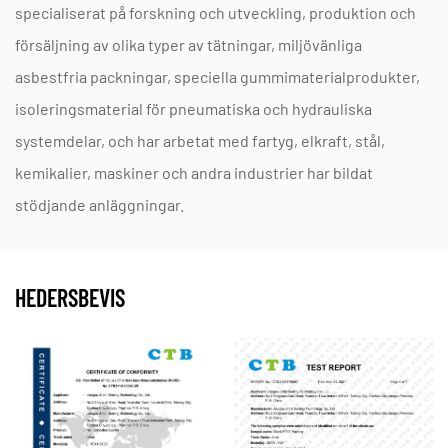
specialiserat på forskning och utveckling, produktion och
motstå mycket frätande syror som svavel- och
försäljning av olika typer av tätningar, miljövänliga
saltsyror.
asbestfria packningar, speciella gummimaterialprodukter,
F: Erbjuder du packningar för ANSI B16,5 flänsar?
isoleringsmaterial för pneumatiska och hydrauliska
S: Ja, vi erbjuder
Eptfe -arkpackningar för ANSI -
systemdelar, och har arbetat med fartyg, elkraft, stål,
flänsar
i både standard- och anpassade storlekar.
kemikalier, maskiner och andra industrier har bildat
F: Varför är dina packningar idealiska för högtryckssystem?
stödjande anläggningar.
A: Vårt bästa
EPTFE PASKET-MATERIAL för
högtrycksflänsar
Erbjuder utmärkt krypmotstånd
HEDERSBEVIS
och upprätthåller tätningsintegritet under extrem
komprimering.