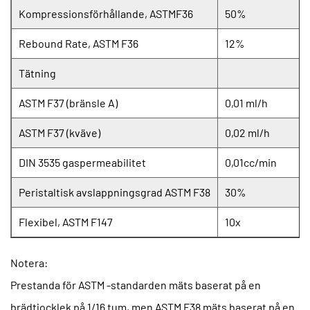
Kompressionsförhållande, ASTMF36
50%
Rebound Rate, ASTM F36
12%
Tätning
ASTM F37 (bränsle A)
0,01 ml/h
ASTM F37 (kväve)
0,02 ml/h
DIN 3535 gaspermeabilitet
0,01cc/min
Peristaltisk avslappningsgrad ASTM F38
30%
Flexibel, ASTM F147
10x
Notera:
Prestanda för ASTM -standarden mäts baserat på en
brädtjocklek på 1/16 tum, men ASTM F38 mäts baserat på en