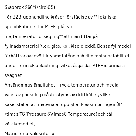
$\approx 260^{\circ}C$).
För B2B-upphandling kräver förståelse av **Tekniska
specifikationer för PTFE-plåt vid
högtemperaturförsegling** att man tittar på
fyllnadsmaterial (t.ex. glas, kol, kiseldioxid). Dessa fyllmedel
förbättrar avsevärt krypmotstånd och dimensionsstabilitet
under termisk belastning, vilket åtgärdar PTFE:s primära
svaghet.
Användningslämplighet: Tryck, temperatur och media
Valet av packning måste styras av drifthöljet, vilket
säkerställer att materialet uppfyller klassificeringen $P
\times T$ (Pressure $\times$ Temperature) och tål
vätskemediet.
Matris för urvalskriterier