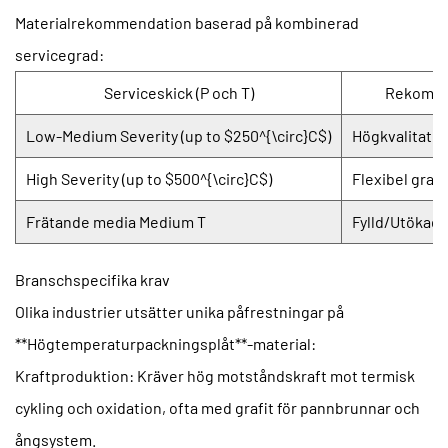
Materialrekommendation baserad på kombinerad
servicegrad:
Serviceskick (P och T)
Rekomme
Low-Medium Severity (up to $250^{\circ}C$)
Högkvalitativ
High Severity (up to $500^{\circ}C$)
Flexibel grafit
Frätande media Medium T
Fylld/Utökad
Branschspecifika krav
Olika industrier utsätter unika påfrestningar på
**Högtemperaturpackningsplåt**-material:
Kraftproduktion:
Kräver hög motståndskraft mot termisk
cykling och oxidation, ofta med grafit för pannbrunnar och
ångsystem.