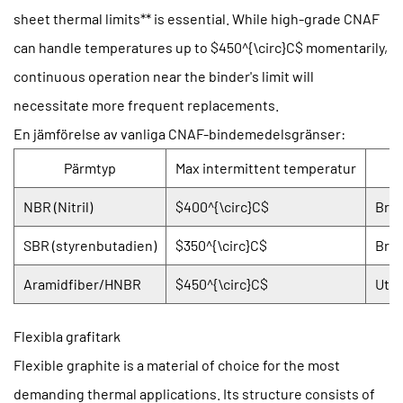
sheet thermal limits** is essential. While high-grade CNAF
can handle temperatures up to $450^{\circ}C$ momentarily,
continuous operation near the binder's limit will
necessitate more frequent replacements.
En jämförelse av vanliga CNAF-bindemedelsgränser:
Pärmtyp
Max intermittent temperatur
NBR (Nitril)
$400^{\circ}C$
Bra 
SBR (styrenbutadien)
$350^{\circ}C$
Bra 
Aramidfiber/HNBR
$450^{\circ}C$
Utmä
Flexibla grafitark
Flexible graphite is a material of choice for the most
demanding thermal applications. Its structure consists of