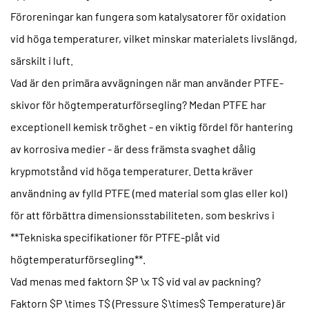
Föroreningar kan fungera som katalysatorer för oxidation
vid höga temperaturer, vilket minskar materialets livslängd,
särskilt i luft.
Vad är den primära avvägningen när man använder PTFE-
skivor för högtemperaturförsegling?
Medan PTFE har
exceptionell kemisk tröghet - en viktig fördel för hantering
av korrosiva medier - är dess främsta svaghet dålig
krypmotstånd vid höga temperaturer. Detta kräver
användning av fylld PTFE (med material som glas eller kol)
för att förbättra dimensionsstabiliteten, som beskrivs i
**Tekniska specifikationer för PTFE-plåt vid
högtemperaturförsegling**.
Vad menas med faktorn $P \x T$ vid val av packning?
Faktorn $P \times T$ (Pressure $\times$ Temperature) är