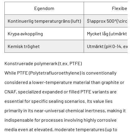
Egendom
Flexibel g
Kontinuerlig temperaturgräns (luft)
$\approx 500^{\circ}
Krypa avkoppling
Mycket låg (utmärkt s
Kemisk tröghet
Utmärkt (pH 0-14, exk
Konstruerade polymerark (t.ex. PTFE)
While PTFE (Polytetrafluoroethylene) is conventionally
considered a lower-temperature material than graphite or
CNAF, specialized expanded or filled PTFE variants are
essential for specific sealing scenarios. Its value lies
primarily in its near-universal chemical inertness, making it
indispensable for processes involving highly corrosive
media even at elevated, moderate temperatures (up to